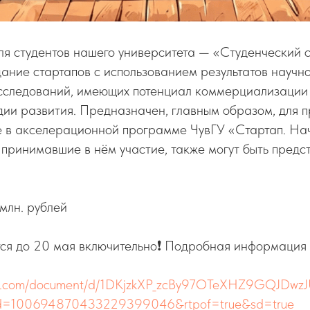
ля студентов нашего университета — «Студенческий 
ание стартапов с использованием результатов научно
исследований, имеющих потенциал коммерциализации
ии развития. Предназначен, главным образом, для п
е в акселерационной программе ЧувГУ «Стартап. Нач
 принимавшие в нём участие, также могут быть предс
 млн. рублей
ся до 20 мая включительно❗ Подробная информация
gle.com/document/d/1DKjzkXP_zcBy97OTeXHZ9GQJDwzJ
uid=100694870433229399046&rtpof=true&sd=true