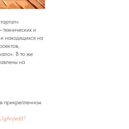
стартап»
-технических и
 и находящихся на
роектов,
ало». В то же
тавлены на
 в прикрепленном
UgAn/edit?