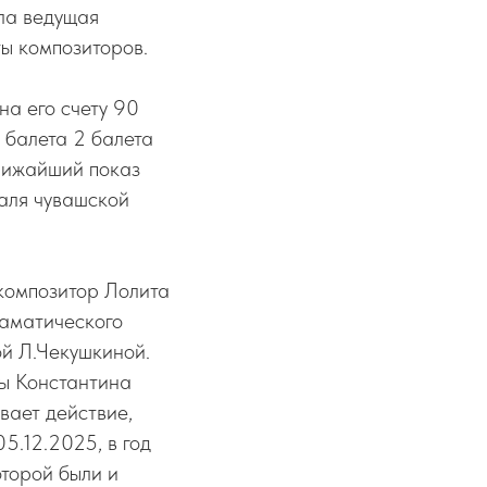
ла ведущая
ы композиторов.
на его счету 90
 балета 2 балета
Ближайший показ
валя чувашской
композитор Лолита
раматического
ой Л.Чекушкиной.
мы Константина
вает действие,
5.12.2025, в год
оторой были и