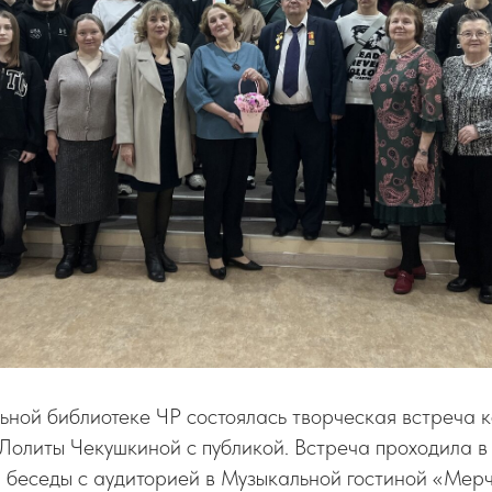
ьной библиотеке ЧР состоялась творческая встреча 
Лолиты Чекушкиной с публикой. Встреча проходила 
- беседы с аудиторией в Музыкальной гостиной «Мерч