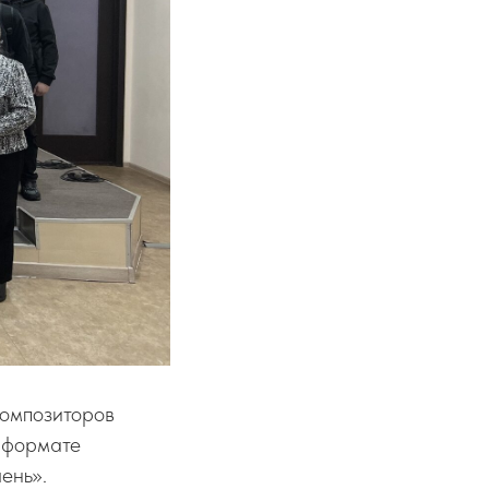
композиторов
в формате
ень».