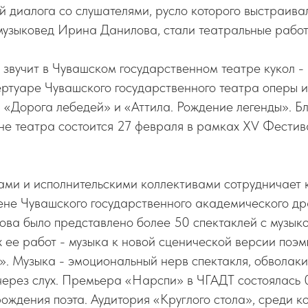
 диалога со слушателями, русло которого выстраива
музыковед Ирина Данилова, стали театральные работ
 звучит в Чувашском государственном театре кукол - 
ертуаре Чувашского государственного театра оперы и
: «Дорога лебедей» и «Аттила. Рождение легенды». 
не театра состоится 27 февраля в рамках XV Фести
ами и исполнительскими коллективами сотрудничает 
ене Чувашского государственного академического д
ова было представлено более 50 спектаклей с музык
 ее работ - музыка к новой сценической версии поэ
. Музыка - эмоциональный нерв спектакля, обволаки
через слух. Премьера «Нарспи» в ЧГАДТ состоялась 0
рождения поэта. Аудитория «Круглого стола», среди к