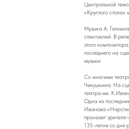
Центральной темой
«Круглого стола» 
Музыка А. Галкина
спектаклей. В реп
этого композитора
последнего на сце
музыки
Со многими театр
Чекушкина. На сц
театра им. К.Иван
Одна из последних
Иванова «Нарспи»
пронзает зрителя 
135-летия со дня 