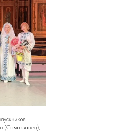
ыпускников
н (Самозванец),