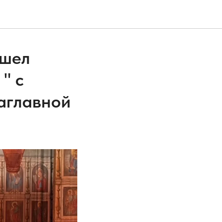
ошел
" с
аглавной