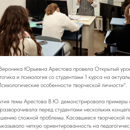
 Вероника Юрьевна Арестова провела Открытый урок
огика и психология со студентами 1 курса на актуал
Психологические особенности творческой личности".
ытия темы Арестова В.Ю. демонстрировала примеры
 разворачивала перед студентами нескольких концеп
ешению сложной проблемы. Касавшееся творческой л
ыказывало четкую ориентированность на педагогичес