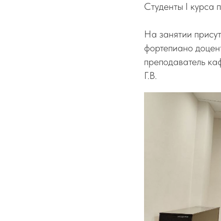
Студенты I курса 
На занятии присут
фортепиано доцен
преподаватель ка
Г.В.