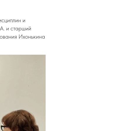
исциплин и
А. и старший
рования Ихонькина