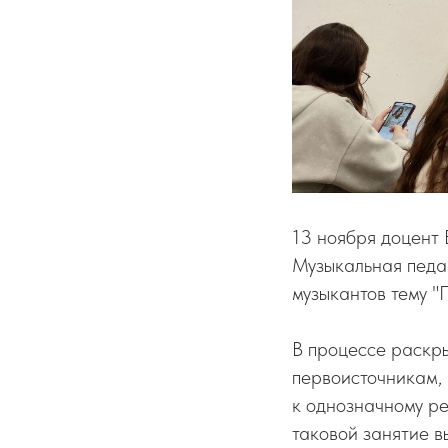
13 ноября доцент
Музыкальная педаг
музыкантов тему "
В процессе раскр
первоисточникам,
к однозначному р
таковой занятие в