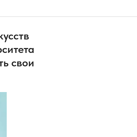
кусств
рситета
ть свои