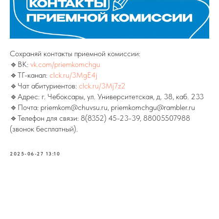
Сохраняй контакты приемной комиссии:
🔹ВК:
vk.com/priemkomchgu
🔹ТГ-канал:
clck.ru/3MgE4j
🔹Чат абитуриентов:
clck.ru/3Mj7z2
🔹Адрес: г. Чебоксары, ул. Университетская, д. 38, каб. 233
🔹Почта: priemkom@chuvsu.ru, priemkomchgu@rambler.ru
🔹Телефон для связи: 8(8352) 45-23-39, 88005507988
(звонок бесплатный).
2025-06-27 13:10