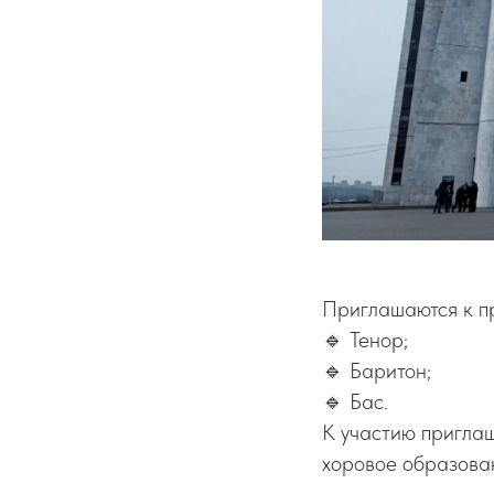
Приглашаются к п
🔹 Тенор;
🔹 Баритон;
🔹 Бас.
К участию пригла
хоровое образова