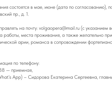
ия состоятся в мае, июне (дата по согласованию), по 
кий пр., д. 1.
правлять на почту: volgaopera@mail.ru (с указанием в
а работы, места проживания, а также желательно при
сической арии, романса в сопровождении фортепиано
ация по телефону:
88 — приемная,
hat’s App) – Сидорова Екатерина Сергеевна, главн